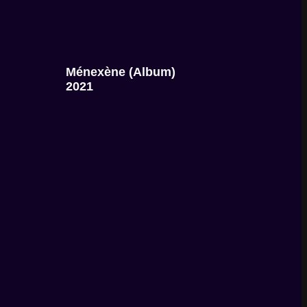
Ménexène (album)​
2021