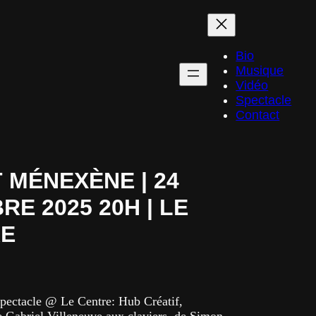
Bio
Musique
Vidéo
Spectacle
Contact
 MÉNEXÈNE | 24
E 2025 20H | LE
E
pectacle @ Le Centre: Hub Créatif,