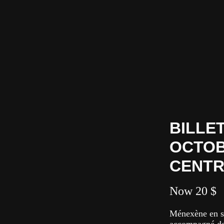
BILLET
OCTOBR
CENTR
Now
20 $
Ménexène en s